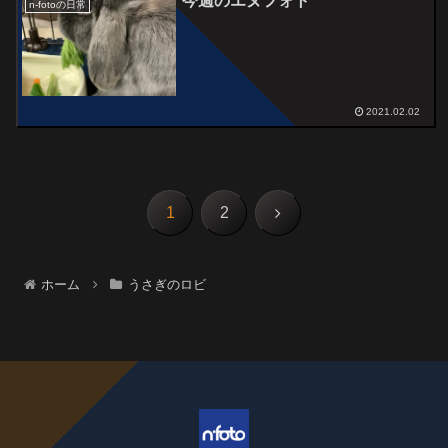
今週のエヌフォト
n-fotoの日常
2021.02.02
次
1
2
へ
ホーム
うさぎのロビ