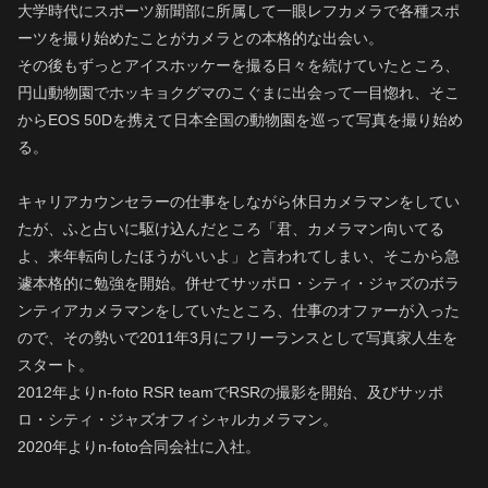
大学時代にスポーツ新聞部に所属して一眼レフカメラで各種スポ
ーツを撮り始めたことがカメラとの本格的な出会い。
その後もずっとアイスホッケーを撮る日々を続けていたところ、
円山動物園でホッキョクグマのこぐまに出会って一目惚れ、そこ
からEOS 50Dを携えて日本全国の動物園を巡って写真を撮り始め
る。
キャリアカウンセラーの仕事をしながら休日カメラマンをしてい
たが、ふと占いに駆け込んだところ「君、カメラマン向いてる
よ、来年転向したほうがいいよ」と言われてしまい、そこから急
遽本格的に勉強を開始。併せてサッポロ・シティ・ジャズのボラ
ンティアカメラマンをしていたところ、仕事のオファーが入った
ので、その勢いで2011年3月にフリーランスとして写真家人生を
スタート。
2012年よりn-foto RSR teamでRSRの撮影を開始、及びサッポ
ロ・シティ・ジャズオフィシャルカメラマン。
2020年よりn-foto合同会社に入社。