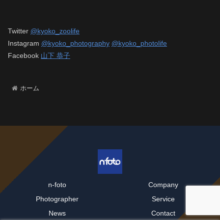
Twitter
@kyoko_zoolife
Instagram
@kyoko_photography
@kyoko_photolife
Facebook
山下 恭子
ホーム
n-foto
Company
Photographer
Service
News
Contact